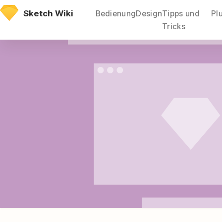
Direkt
Sketch Wiki
Bedienung
Design
Tipps und
Pl
zum
Tricks
Inhalt