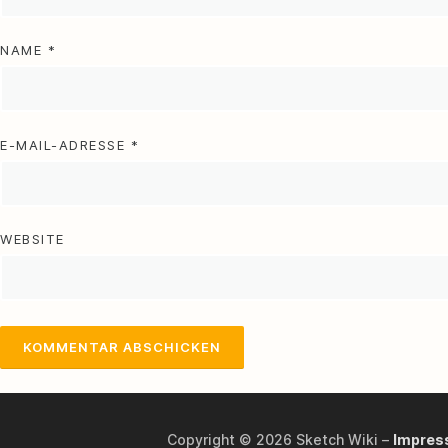
NAME
*
E-MAIL-ADRESSE
*
WEBSITE
Copyright © 2026 Sketch Wiki
–
Impres