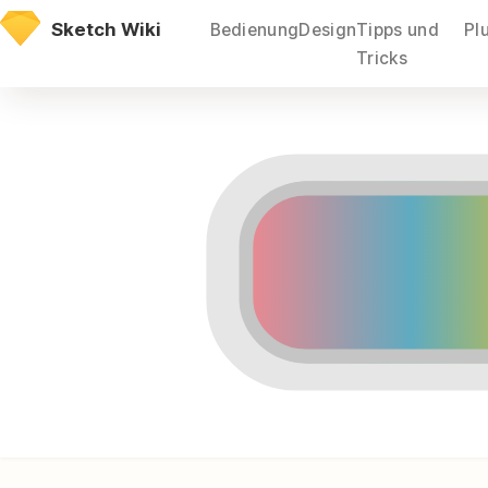
Direkt
Sketch Wiki
Bedienung
Design
Tipps und
Pl
zum
Tricks
Inhalt