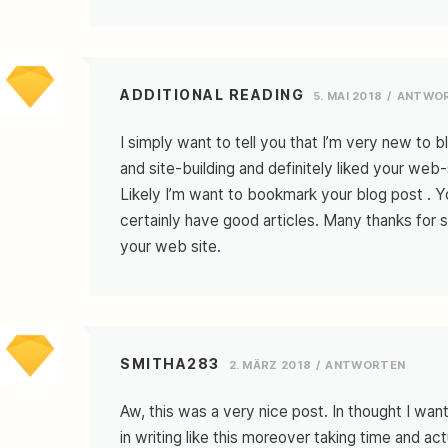
ADDITIONAL READING
5. MAI 2018
ANTWO
I simply want to tell you that I’m very new to b
and site-building and definitely liked your web-
Likely I’m want to bookmark your blog post . Y
certainly have good articles. Many thanks for s
your web site.
SMITHA283
2. MÄRZ 2018
ANTWORTEN
Aw, this was a very nice post. In thought I want
in writing like this moreover taking time and act