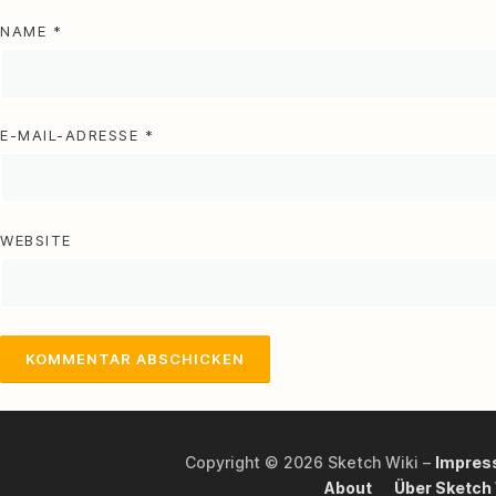
NAME
*
E-MAIL-ADRESSE
*
WEBSITE
Copyright © 2026 Sketch Wiki
–
Impres
About
Über Sketch 