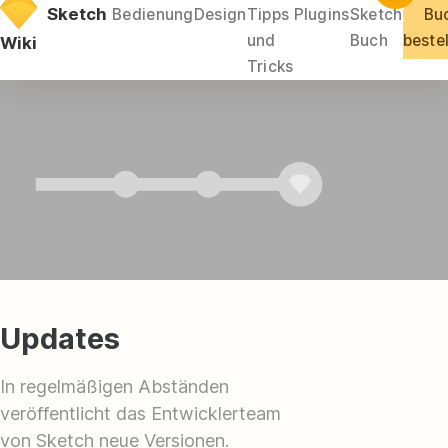
Direkt
Sketch
Bedienung
Design
Tipps
Plugins
Sketch
Bu
zum
und
Buch
beste
Wiki
Inhalt
Tricks
Updates
In regelmäßigen Abständen
veröffentlicht das Entwicklerteam
von Sketch neue Versionen.